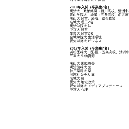
2018年入試（卒業生7名）
明治大 政治経済（新川高校、清洲中
青山学院大 経済（五条高校、名古屋
南山大 経営、経済、総合政策
名城大 理工2名
明治学院大 法
中京大 経営
愛知大 経営2名
金城学院大 生活環境
​愛知淑徳大 ビジネス
2017年入試（卒業生7名）
​浜松医科大 医-医（五条高校、清洲中
三重大 生物資源
南山大 国際教養
明治薬科大 薬
神戸薬科大 薬
同志社女子大 薬
名城大 農
愛知大 地域政策
愛知淑徳大 メディアプロデュース
中京大 心理