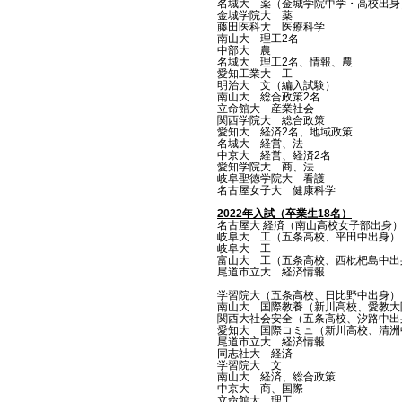
名城大 薬（金城学院中学・高校出身
金城学院大 薬
藤田医科大 医療科学
南山大 理工2名
中部大 農
名城大 理工2名、情報、農
愛知工業大 工
明治大 文（編入試験）
南山大 総合政策2名
立命館大 産業社会
関西学院大 総合政策
愛知大 経済2名、地域政策
名城大 経営、法
中京大 経営、経済2名
愛知学院大 商、法
岐阜聖徳学院大 看護
​名古屋女子大 健康科学
2022年入試（卒業生18名）
名古屋大 経済（南山高校女子部出身
岐阜大 工（五条高校、平田中出身）
岐阜大 工
富山大 工（五条高校、西枇杷島中出
尾道市立大 経済情報
学習院大（五条高校、日比野中出身）
南山大 国際教養（新川高校、愛教大
関西大社会安全（五条高校、汐路中出
愛知大 国際コミュ（新川高校、清洲
​尾道市立大 経済情報
同志社大 経済
学習院大 文
南山大 経済、総合政策
中京大 商、国際
立命館大 理工