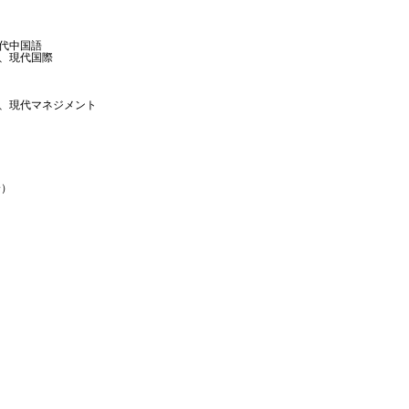
代中国語
、現代国際
、現代マネジメント
身）