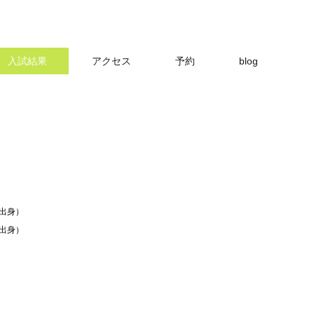
入試結果
アクセス
予約
blog
出身）
出身）