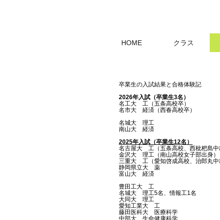
HOME
クラス
​卒業生の入試結果と合格体験記
2026年入試（卒業生3名）
名工大 工（五条高校卒）
名市大 経済（西春高校卒）
名城大 理工
​南山大 経済
2025年入試（卒業生12名）
名古屋大 工（五条高校、西枇杷島中
金沢大 理工（南山高校女子部出身）
三重大 工（愛知啓成高校、治郎丸中
​静岡県立大 薬
​富山大 経済
豊田工大 工
名城大 理工5名
、情報工1名
大同大 理工
愛知工業大 工
藤田医科大 医療科学
中部大
生命健康科学