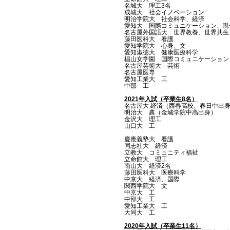
名城大 理工3名
成城大 社会イノベーション
明治学院大 社会科学、経済
愛知大 国際コミュニケーション、現
名古屋外国語大 世界教養、世界共生
藤田医科大 看護
愛知学院大 心身、文
愛知淑徳大 健康医療科学
椙山女学園 国際コミュニケーション
名古屋芸術大 芸術
名古屋医専
愛知工業大 工
中部 工
2021年入試（卒業生8名）
名古屋大 経済（西春高校、春日中出
​明治大 農（金城学院中高出身）
​金沢大 理工
山口大 工
慶應義塾大 看護
同志社大 経済
立教大 コミュニティ福祉
立命館大 理工
南山大 経済2名
藤田医科大 医療科学
中京大 経済、国際
関西学院大 文
中京大 工
中部大 工
愛知工業大 工
大同大 工
2020年入試（卒業生11名）