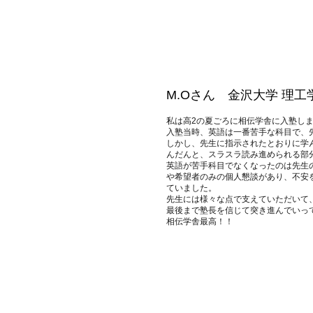
M.Oさん 金沢大学 理
私は高2の夏ごろに相伝学舎に入塾し
入塾当時、英語は一番苦手な科目で、
しかし、先生に指示されたとおりに学
んだんと、スラスラ読み進められる部
英語が苦手科目でなくなったのは先生
や希望者のみの個人懇談があり、不安
ていました。
先生には様々な点で支えていただいて
最後まで塾長を信じて突き進んでいっ
​相伝学舎最高！！