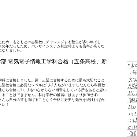
ったため、もともとの志望校にチャレンジする塾生が多い年でし
向の年だったため、バンザイシステム判定時よりも倍率が高くな
になりました。
工学部 電気電子情報工学科合格（五条高校、新
学科に合格しました。第一志望に合格するために最も大切なこと
志望校合格に必要なレベルは1人1人ちがいますしなんなら科目数
進なら合格に1ミリもつながらない補習をしている所もあると思い
することはできません。私は学校の補習にはあまり参加せずに、
さんも自分の道を曲げることなく合格に必要な勉強を続ければ合
さい！！