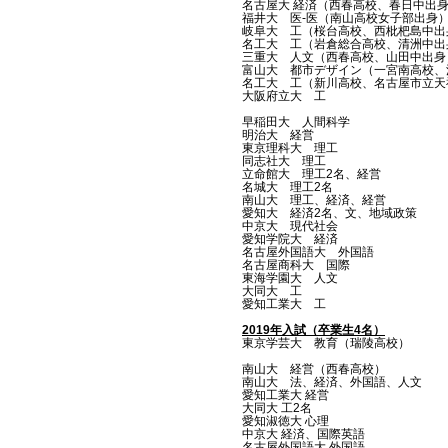
名古屋大 経済（西春高校、春日中出
福井大 医-医（南山高校女子部出身
岐阜大 工（桜台高校、西枇杷島中出
名工大 工（岩倉総合高校、清洲中出
三重大 人文（西春高校、山田中出身
富山大 都市デザイン（一宮南高校、
​名工大 工（新川高校、名古屋市立
​大阪府立大 工
早稲田大 人間科学
明治大 経営
東京理科大 理工
同志社大 理工
立命館大 理工2名、経営
名城大 理工2名
南山大 理工、経済、経営
愛知大 経済2名、文、地域政策
中京大 現代社会
愛知学院大 経済
名古屋外国語大 外国語
名古屋商科大 国際
東海学園大 人文
大同大 工
愛知工業大 工
2019年入試（卒業生4名）
東京学芸大 教育（瑞陵高校）
南山大 経営（西春高校）
南山大 法、経済、外国語、人文
愛知工業大 経営
大同大 工2名
愛知淑徳大 心理
中京大 経済、国際英語
名古屋外国語大 外国語