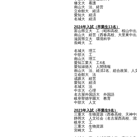
修文大 看護
南山大 法、経営
立命館大 経済
愛知大 経済
名城大 経済
2024年入試（卒業生13名）
富山県立大 工（昭和高校、桜山中出身
南山大 経営（西春高校、大里東中出
滋賀県立大 環境科学
長崎大 工
名城大 理工
中部大 工
南山大 理工
愛知工業大 工4名
愛知淑徳大 人間情報
南山大 法、経済2名、総合政策、人
立命館大 法
成蹊大 経営
愛知大 経済
名城大 法
中京大 心理
名古屋外国語大 外国語
岐阜聖徳学園大 教育
中部大 人文
2023年入試（卒業生9名）
三重大 生物資源（西春高校、天神中
静岡大 人文社会（名古屋西高校、清
岐阜大 工
三重大 生物資源
宮崎大 工